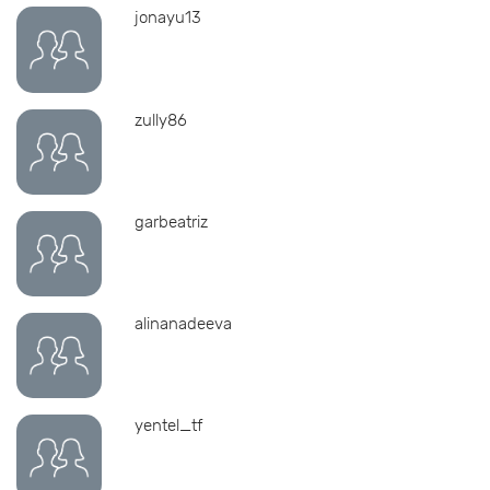
jonayu13
zully86
garbeatriz
alinanadeeva
yentel_tf