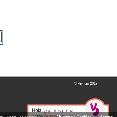
© Vivlium 2017
Hola,
¿quieres probar
gratis
felizYdad.com
?
Ajustes de Cookies
Acepto