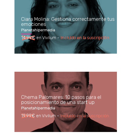
Ciara Molina: Gestiona correctamente tus
emociones
Planetahipermedia
14.99€
en Vivlium -
Incluido en la suscripción
Chema Palomares: 10 pasos para el
posicionamiento de una start up
Planetahipermedia
19.99€
en Vivlium -
Incluido en la suscripción