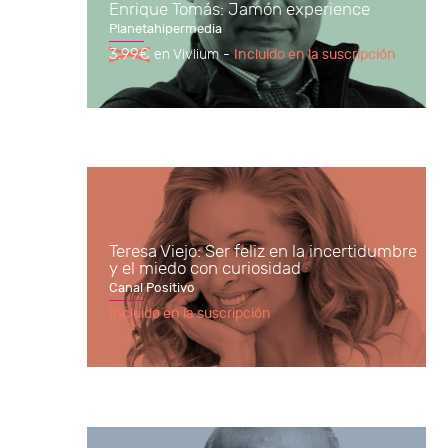
Enrique Tomás: Jamón experience
Planetahipermedia
3.99€
en Vivlium -
Incluido en la suscripción
Teresa Viejo: Ser feliz en la incertidumbre
y el miedo con curiosidad
Canal Positivo
Incluido en la suscripción