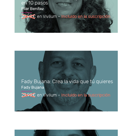
en 10 pasos
Pilar Benítez
29.99€
en Vivlium -
Incluido en la suscripción
Fady Bujana: Crea la vida que tú quieres
Fady Bujana
29.99€
en Vivlium -
Incluido en la suscripción