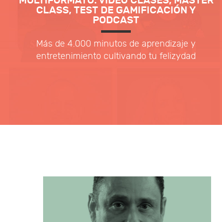
MULTIFORMATO: VÍDEO CLASES, MASTER
CLASS, TEST DE GAMIFICACIÓN Y
PODCAST
Más de 4.000 minutos de aprendizaje y
entretenimiento cultivando tu felizydad