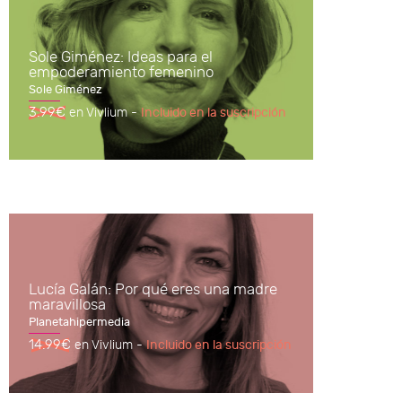
Sole Giménez: Ideas para el
empoderamiento femenino
Sole Giménez
3.99€
en Vivlium -
Incluido en la suscripción
Lucía Galán: Por qué eres una madre
maravillosa
Planetahipermedia
14.99€
en Vivlium -
Incluido en la suscripción