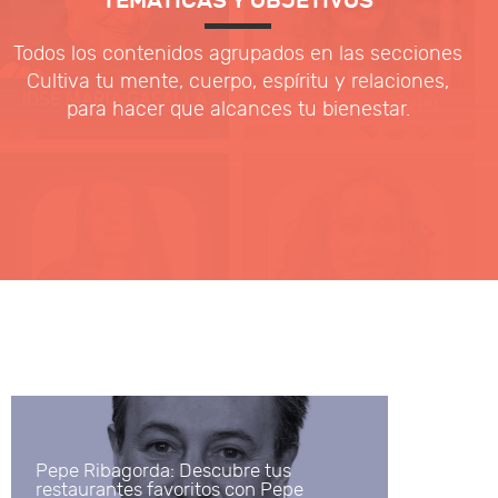
TEMÁTICAS Y OBJETIVOS
Todos los contenidos agrupados en las secciones
Cultiva tu mente, cuerpo, espíritu y relaciones,
para hacer que alcances tu bienestar.
Pepe Ribagorda: Descubre tus
restaurantes favoritos con Pepe