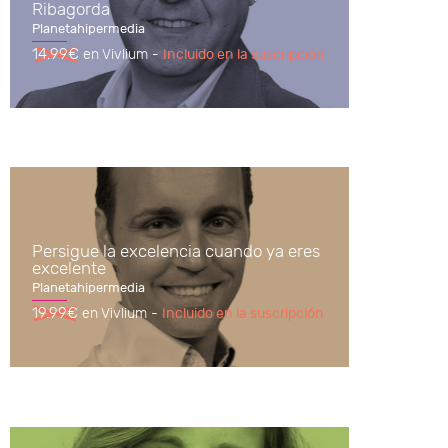
Ribagorda
Planetahipermedia
14.99€
en Vivlium -
Incluido en la suscripción
Persigue la excelencia cuando ya eres
excelente
Planetahipermedia
19.99€
en Vivlium -
Incluido en la suscripción