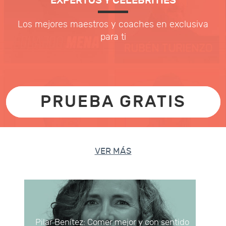
EXPERTOS Y CELEBRITIES
Los mejores maestros y coaches en exclusiva
para ti
PRUEBA GRATIS
VER MÁS
Pilar Benítez: Comer mejor y con sentido