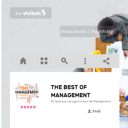
Inicia sesión
|
Regístrate
THE BEST OF
MANAGEMENT
El Canal que recoge lo mejor del Management
3968