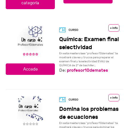
categoría
+ info
Química: Examen final
selectividad
En esta masterclass "profesor10demates" te
mostraré claves y trucos para preparar el
examen final y la selectividad EVAU de
QUÍMICA de 2º de bachiller...
De:
profesor10demates
+ info
Domina los problemas
de ecuaciones
En esta masterclass "profesor10demates" te
mostraré claves y trucos para dominar los