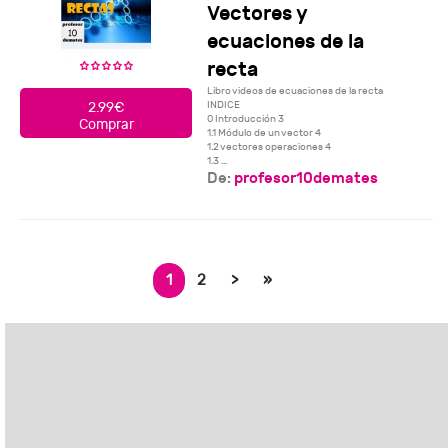
Vectores y
ecuaciones de la
recta
Libro videos de ecuaciones de la recta
INDICE
2.99€
0 Introducción 3
Comprar
1.1 Módulo de un vector 4
1.2 vectores operaciones 4
1.3 ...
De:
profesor10demates
1
2
>
»