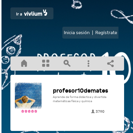
Inicia sesión
|
Regístrate
profesor10demates
Aprende de forma didáctica y divertida
matemáticas física y química
3790