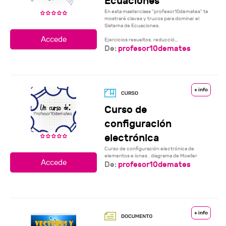
Ecuaciones
En esta masterclass "profesor10demates" te
mostraré claves y trucos para dominar el
Sistema de Ecuaciones.
Ejercicios resueltos, reducció...
De:
profesor10demates
+ info
Curso de
configuración
electrónica
Curso de configuración electrónica de
elementos e iones , diagrama de Moeller
De:
profesor10demates
+ info