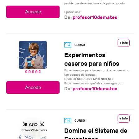
problemas de ecuaciones de primer grado
Ejercicios r...
De:
profesor10demates
+ info
Experimentos
caseros para niños
Experimentos para hacer con los peques y no
tan peques de la casa ,
DIVIRTIÉNDONOS Y APRENDIENDO
Experimentos con pañales , con agua , c...
De:
profesor10demates
+ info
Domina el Sistema de