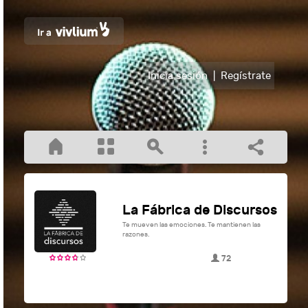
Inicia sesión
|
Regístrate
La Fábrica de Discursos
Te mueven las emociones. Te mantienen las
razones.
72