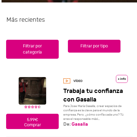
Más recientes
Filtrar por
Filtrar por tipo
categoría
+ info
Trabaja tu confianza
con Gasalla
Para Jose María Gasalla, crear espacios de
confianza es la clave para el mundo de la
empresa. Pero, ¿cómo confía cada uno? Tú
eres el responsable máxi...
5.99€
De:
Gasalla
Comprar