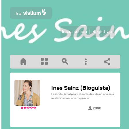
Inicia sesión
|
Regístrate
Ines Sainz (Bloguista)
La moda, la belleza y el estilo de vida no son solo
mi dedicación, son mi pasión
2898