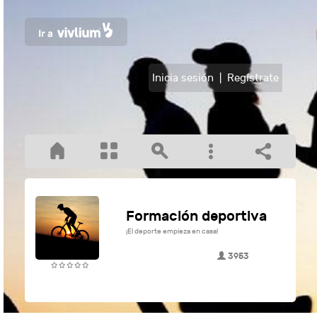
Inicia sesión
|
Regístrate
Formación deportiva
¡El deporte empieza en casa!
3953