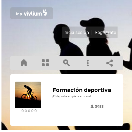
Inicia sesión
|
Regístrate
Formación deportiva
¡El deporte empieza en casa!
3953