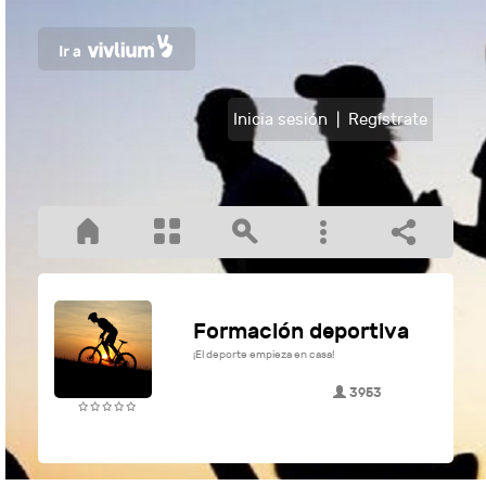
Inicia sesión
|
Regístrate
Formación deportiva
¡El deporte empieza en casa!
3953