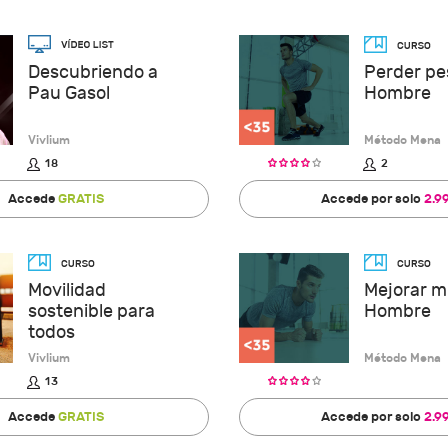
Perder pe
Descubriendo a
Hombre
Pau Gasol
Vivlium
Método Mena
18
2
Accede
GRATIS
Accede por solo
2.9
Movilidad
Mejorar m
sostenible para
Hombre
todos
Vivlium
Método Mena
13
Accede
GRATIS
Accede por solo
2.9