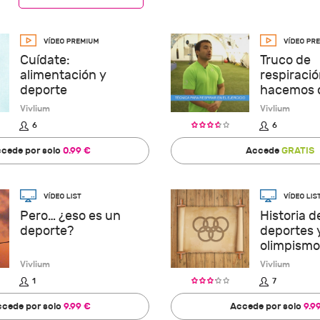
Cuídate:
Truco de
alimentación y
respiraci
deporte
hacemos d
Vivlium
Vivlium
6
6
cede por solo
0.99 €
Accede
GRATIS
Pero… ¿eso es un
Historia d
deporte?
deportes y
olimpismo
Vivlium
Vivlium
1
7
cede por solo
9.99 €
Accede por solo
9.9