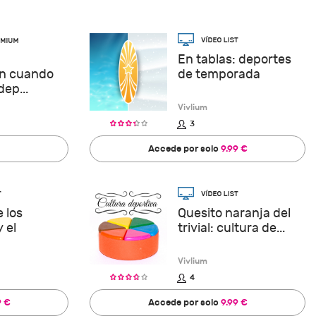
En tablas: deportes
ón cuando
de temporada
ep...
Vivlium
3
Accede por solo
9.99 €
e los
Quesito naranja del
 el
trivial: cultura de...
Vivlium
4
9 €
Accede por solo
9.99 €