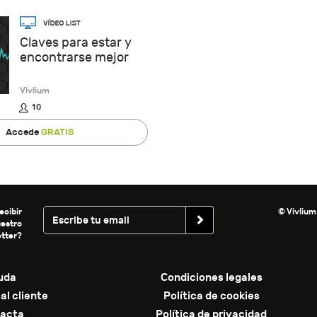
Claves para estar y
encontrarse mejor
Vivlium
10
Accede
GRATIS
ecibir
© Vivlium
uestro
tter?
uda
Condiciones legales
al cliente
Política de cookies
acta
Política de privacidad