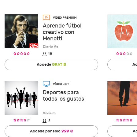
Aprende fútbol
creativo con
Menotti
Diario As
18
Accede
GRATIS
Ac
Deportes para
todos los gustos
Vivlium
3
Accede por solo
9.99 €
Ac