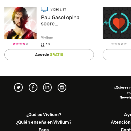
Pau Gasol opina
sobre...
Vivlium
10
Accede
GRATIS
¿Quieres r
n
Newsle
¿Qué es Vivlium?
Ay
¿Quién enseña en Vivlium?
Atención 
Faqs
Cont