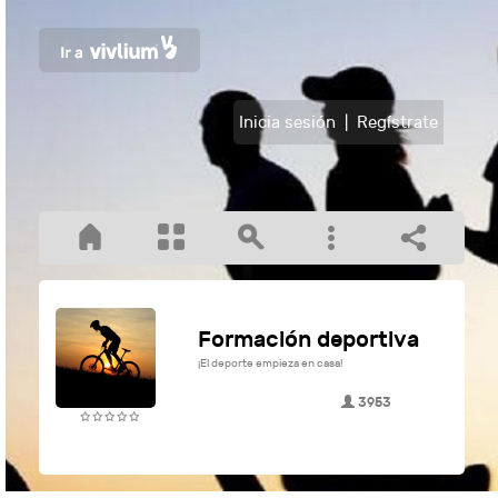
Inicia sesión
|
Regístrate
Formación deportiva
¡El deporte empieza en casa!
3953