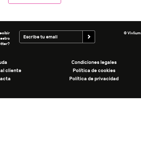
ecibir
© Vivlium
uestro
tter?
uda
Condiciones legales
al cliente
Política de cookies
acta
Política de privacidad