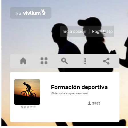
Inicia sesión
|
Regístrate
Formación deportiva
¡El deporte empieza en casa!
3953