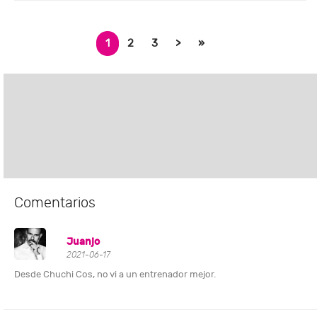
1
2
3
>
»
Comentarios
Juanjo
2021-06-17
Desde Chuchi Cos, no vi a un entrenador mejor.