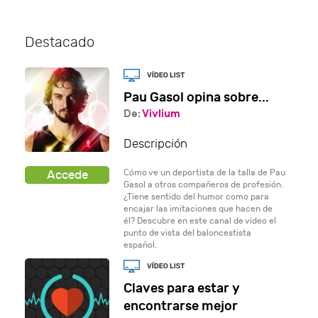
Destacado
Pau Gasol opina sobre...
De:
Vivlium
Descripción
Cómo ve un deportista de la talla de Pau
Gasol a otros compañeros de profesión.
¿Tiene sentido del humor como para
encajar las imitaciones que hacen de
él? Descubre en este canal de vídeo el
punto de vista del baloncestista
español.
Claves para estar y
encontrarse mejor