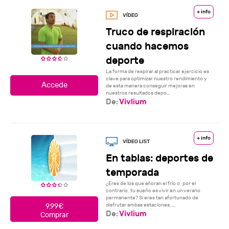
+ info
Truco de respiración
cuando hacemos
deporte
La forma de respirar al practicar ejercicio es
clave para optimizar nuestro rendimiento y
de esta manera conseguir mejoras en
nuestros resultados depo...
De:
Vivlium
+ info
En tablas: deportes de
temporada
¿Eres de los que añoran el frío o, por el
contrario, tu sueño es vivir en un verano
permanente? Si eres tan afortunado de
disfrutar ambas estaciones, ...
9.99€
De:
Vivlium
Comprar