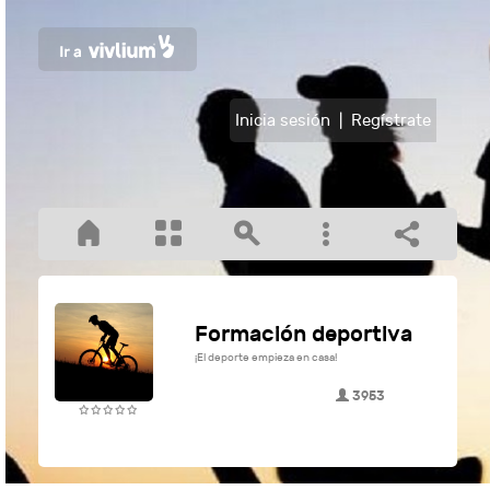
Inicia sesión
|
Regístrate
Formación deportiva
¡El deporte empieza en casa!
3953