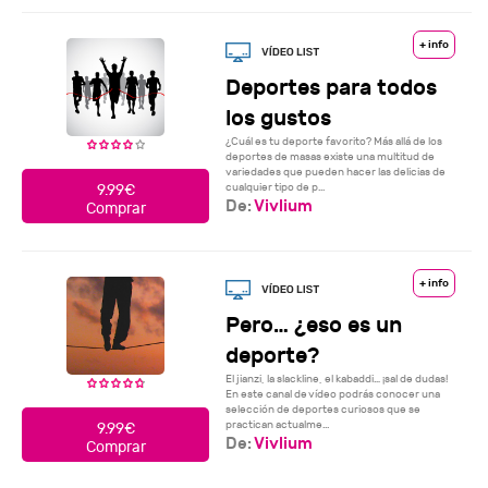
+ info
Deportes para todos
los gustos
¿Cuál es tu deporte favorito? Más allá de los
deportes de masas existe una multitud de
variedades que pueden hacer las delicias de
cualquier tipo de p...
9.99€
De:
Vivlium
Comprar
+ info
Pero… ¿eso es un
deporte?
El jianzi, la slackline, el kabaddi… ¡sal de dudas!
En este canal de vídeo podrás conocer una
selección de deportes curiosos que se
practican actualme...
9.99€
De:
Vivlium
Comprar