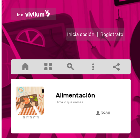
Inicia sesión
|
Regístrate
Alimentación
Dime lo que comes...
3980