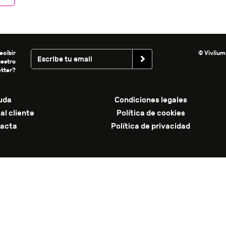
ecibir
© Vivlium
uestro
tter?
uda
Condiciones legales
al cliente
Política de cookies
acta
Política de privacidad