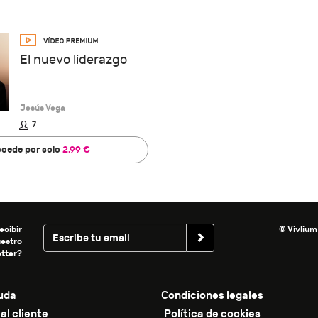
El nuevo liderazgo
Jesús Vega
7
cede por solo
2.99 €
ecibir
© Vivlium
uestro
tter?
uda
Condiciones legales
al cliente
Política de cookies