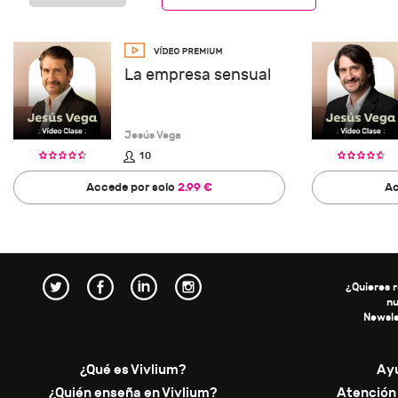
La empresa sensual
Jesús Vega
10
Accede por solo
2.99 €
Ac
¿Quieres r
n
Newsle
¿Qué es Vivlium?
Ay
¿Quién enseña en Vivlium?
Atención 