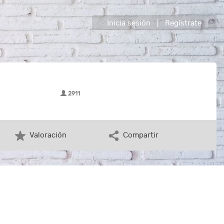
Inicia sesión
|
Regístrate
2911
Valoración
Compartir