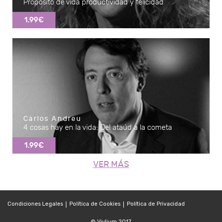
Propósito de vida productividad y felicidad
1.99€
Carlos Andreu
4 cosas hay en la vida: Del ataúd a la cometa
1.99€
VER MÁS
Condiciones Legales
Política de Cookies
Política de Privacidad
|
|
© Vivlium 2017